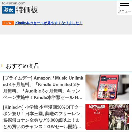
メニュー
Kindle本のセールが見やすくなりました！
おすすめ商品
[プライムデー] Amazon「Music Unlimit
ed 4ヶ月無料」「Kindle Unlimited 3ヶ
月無料」「Audible 3ヶ月無料」キャン
ペーン実施中！Kindle本半額セール HU
NTER×HUNTERなど集英社、無職転生,
[Kinled本] 小学館 少年漫画50%OFFクー
幼女戦記などKADOKAWA、キャプテン
ポン祭り！日本三國, 葬送のフリーレン,
翼100円セールも！
名探偵コナン全巻など3,000点以上！ま
とめ買いのチャンス！GWセール開始！