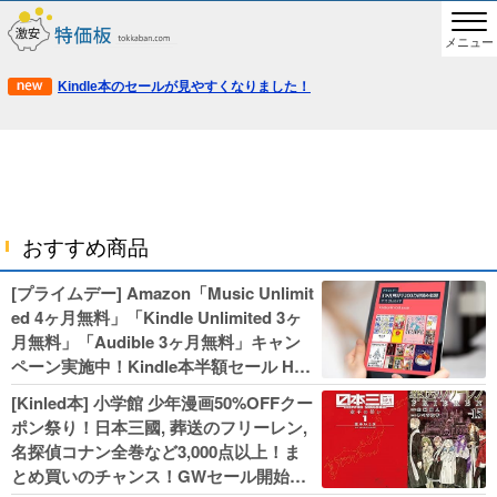
メニュー
Kindle本のセールが見やすくなりました！
おすすめ商品
[プライムデー] Amazon「Music Unlimit
ed 4ヶ月無料」「Kindle Unlimited 3ヶ
月無料」「Audible 3ヶ月無料」キャン
ペーン実施中！Kindle本半額セール HU
NTER×HUNTERなど集英社、無職転生,
[Kinled本] 小学館 少年漫画50%OFFクー
幼女戦記などKADOKAWA、キャプテン
ポン祭り！日本三國, 葬送のフリーレン,
翼100円セールも！
名探偵コナン全巻など3,000点以上！ま
とめ買いのチャンス！GWセール開始！