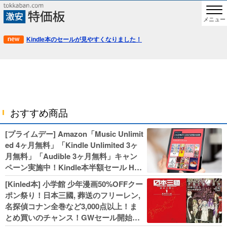
メニュー
Kindle本のセールが見やすくなりました！
おすすめ商品
[プライムデー] Amazon「Music Unlimit
ed 4ヶ月無料」「Kindle Unlimited 3ヶ
月無料」「Audible 3ヶ月無料」キャン
ペーン実施中！Kindle本半額セール HU
NTER×HUNTERなど集英社、無職転生,
[Kinled本] 小学館 少年漫画50%OFFクー
幼女戦記などKADOKAWA、キャプテン
ポン祭り！日本三國, 葬送のフリーレン,
翼100円セールも！
名探偵コナン全巻など3,000点以上！ま
とめ買いのチャンス！GWセール開始！