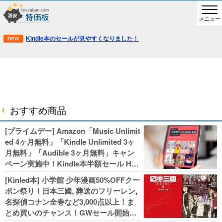
メニュー
Kindle本のセールが見やすくなりました！
おすすめ商品
[プライムデー] Amazon「Music Unlimit
ed 4ヶ月無料」「Kindle Unlimited 3ヶ
月無料」「Audible 3ヶ月無料」キャン
ペーン実施中！Kindle本半額セール HU
NTER×HUNTERなど集英社、無職転生,
[Kinled本] 小学館 少年漫画50%OFFクー
幼女戦記などKADOKAWA、キャプテン
ポン祭り！日本三國, 葬送のフリーレン,
翼100円セールも！
名探偵コナン全巻など3,000点以上！ま
とめ買いのチャンス！GWセール開始！