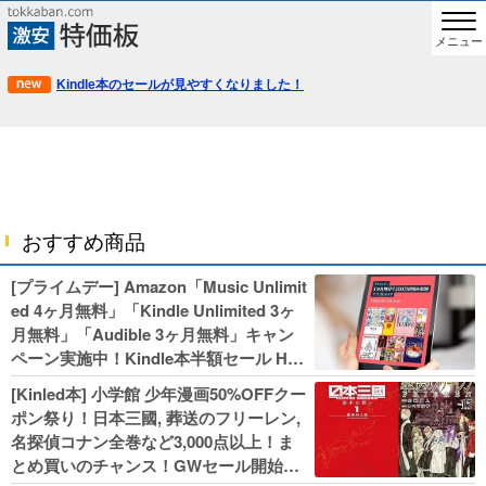
メニュー
Kindle本のセールが見やすくなりました！
おすすめ商品
[プライムデー] Amazon「Music Unlimit
ed 4ヶ月無料」「Kindle Unlimited 3ヶ
月無料」「Audible 3ヶ月無料」キャン
ペーン実施中！Kindle本半額セール HU
NTER×HUNTERなど集英社、無職転生,
[Kinled本] 小学館 少年漫画50%OFFクー
幼女戦記などKADOKAWA、キャプテン
ポン祭り！日本三國, 葬送のフリーレン,
翼100円セールも！
名探偵コナン全巻など3,000点以上！ま
とめ買いのチャンス！GWセール開始！