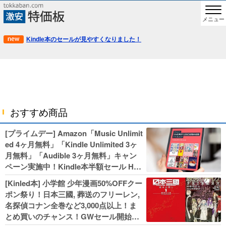
メニュー
Kindle本のセールが見やすくなりました！
おすすめ商品
[プライムデー] Amazon「Music Unlimit
ed 4ヶ月無料」「Kindle Unlimited 3ヶ
月無料」「Audible 3ヶ月無料」キャン
ペーン実施中！Kindle本半額セール HU
NTER×HUNTERなど集英社、無職転生,
[Kinled本] 小学館 少年漫画50%OFFクー
幼女戦記などKADOKAWA、キャプテン
ポン祭り！日本三國, 葬送のフリーレン,
翼100円セールも！
名探偵コナン全巻など3,000点以上！ま
とめ買いのチャンス！GWセール開始！