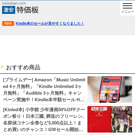
メニュー
Kindle本のセールが見やすくなりました！
おすすめ商品
[プライムデー] Amazon「Music Unlimit
ed 4ヶ月無料」「Kindle Unlimited 3ヶ
月無料」「Audible 3ヶ月無料」キャン
ペーン実施中！Kindle本半額セール HU
NTER×HUNTERなど集英社、無職転生,
[Kinled本] 小学館 少年漫画50%OFFクー
幼女戦記などKADOKAWA、キャプテン
ポン祭り！日本三國, 葬送のフリーレン,
翼100円セールも！
名探偵コナン全巻など3,000点以上！ま
とめ買いのチャンス！GWセール開始！