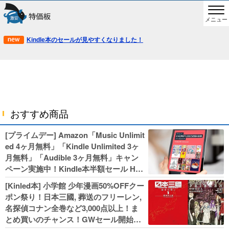
メニュー
Kindle本のセールが見やすくなりました！
おすすめ商品
[プライムデー] Amazon「Music Unlimit
ed 4ヶ月無料」「Kindle Unlimited 3ヶ
月無料」「Audible 3ヶ月無料」キャン
ペーン実施中！Kindle本半額セール HU
NTER×HUNTERなど集英社、無職転生,
[Kinled本] 小学館 少年漫画50%OFFクー
幼女戦記などKADOKAWA、キャプテン
ポン祭り！日本三國, 葬送のフリーレン,
翼100円セールも！
名探偵コナン全巻など3,000点以上！ま
とめ買いのチャンス！GWセール開始！