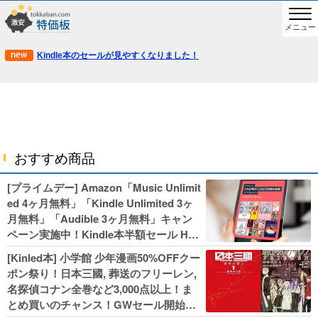
メニュー
Kindle本のセールが見やすくなりました！
おすすめ商品
[プライムデー] Amazon「Music Unlimit
ed 4ヶ月無料」「Kindle Unlimited 3ヶ
月無料」「Audible 3ヶ月無料」キャン
ペーン実施中！Kindle本半額セール HU
NTER×HUNTERなど集英社、無職転生,
[Kinled本] 小学館 少年漫画50%OFFクー
幼女戦記などKADOKAWA、キャプテン
ポン祭り！日本三國, 葬送のフリーレン,
翼100円セールも！
名探偵コナン全巻など3,000点以上！ま
とめ買いのチャンス！GWセール開始！