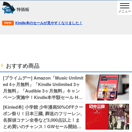
メニュー
Kindle本のセールが見やすくなりました！
おすすめ商品
[プライムデー] Amazon「Music Unlimit
ed 4ヶ月無料」「Kindle Unlimited 3ヶ
月無料」「Audible 3ヶ月無料」キャン
ペーン実施中！Kindle本半額セール HU
NTER×HUNTERなど集英社、無職転生,
[Kinled本] 小学館 少年漫画50%OFFクー
幼女戦記などKADOKAWA、キャプテン
ポン祭り！日本三國, 葬送のフリーレン,
翼100円セールも！
名探偵コナン全巻など3,000点以上！ま
とめ買いのチャンス！GWセール開始！