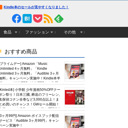
Kindle本のセールが見やすくなりました！
食品
ファッション
その他
おすすめ商品
[プライムデー] Amazon「Music
Unlimited 4ヶ月無料」「Kindle
Unlimited 3ヶ月無料」「Audible 3ヶ月
無料」キャンペーン実施中！Kindle本半
額セール HUNTER×HUNTERなど集英
社、無職転生,幼女戦記など
[Kinled本] 小学館 少年漫画50%OFFクー
KADOKAWA、キャプテン翼100円セー
ポン祭り！日本三國, 葬送のフリーレン,
ルも！
名探偵コナン全巻など3,000点以上！ま
とめ買いのチャンス！GWセール開始！
人気コミック多数 カドカワ祭やIT関連本
がセールに！
[3ヶ月99円] Amazon ボイスブック配信
サービス「Audible 3ヶ月99円」キャン
ペーン実施中！