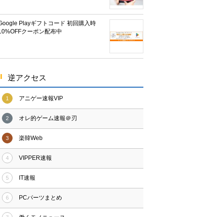
Google Playギフトコード 初回購入時
10%OFFクーポン配布中
逆アクセス
アニゲー速報VIP
1
オレ的ゲーム速報＠刃
2
楽韓Web
3
VIPPER速報
4
IT速報
5
PCパーツまとめ
6