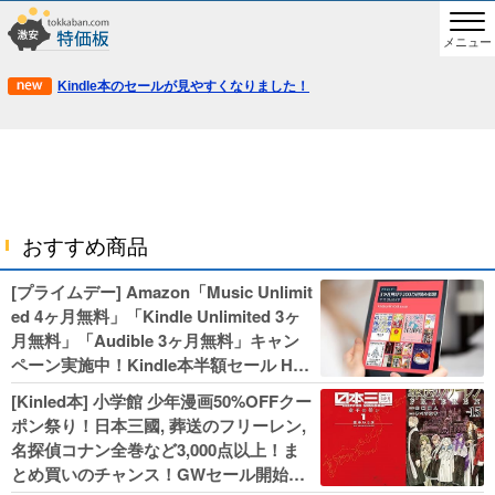
メニュー
Kindle本のセールが見やすくなりました！
おすすめ商品
[プライムデー] Amazon「Music Unlimit
ed 4ヶ月無料」「Kindle Unlimited 3ヶ
月無料」「Audible 3ヶ月無料」キャン
ペーン実施中！Kindle本半額セール HU
NTER×HUNTERなど集英社、無職転生,
[Kinled本] 小学館 少年漫画50%OFFクー
幼女戦記などKADOKAWA、キャプテン
ポン祭り！日本三國, 葬送のフリーレン,
翼100円セールも！
名探偵コナン全巻など3,000点以上！ま
とめ買いのチャンス！GWセール開始！