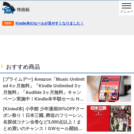
メニュー
Kindle本のセールが見やすくなりました！
おすすめ商品
[プライムデー] Amazon「Music Unlimit
ed 4ヶ月無料」「Kindle Unlimited 3ヶ
月無料」「Audible 3ヶ月無料」キャン
ペーン実施中！Kindle本半額セール HU
NTER×HUNTERなど集英社、無職転生,
[Kinled本] 小学館 少年漫画50%OFFクー
幼女戦記などKADOKAWA、キャプテン
ポン祭り！日本三國, 葬送のフリーレン,
翼100円セールも！
名探偵コナン全巻など3,000点以上！ま
とめ買いのチャンス！GWセール開始！