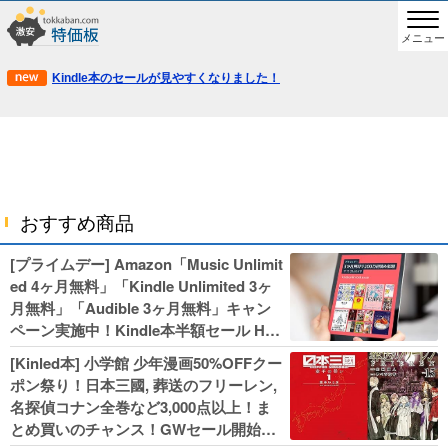
メニュー
Kindle本のセールが見やすくなりました！
おすすめ商品
[プライムデー] Amazon「Music Unlimit
ed 4ヶ月無料」「Kindle Unlimited 3ヶ
月無料」「Audible 3ヶ月無料」キャン
ペーン実施中！Kindle本半額セール HU
NTER×HUNTERなど集英社、無職転生,
[Kinled本] 小学館 少年漫画50%OFFクー
幼女戦記などKADOKAWA、キャプテン
ポン祭り！日本三國, 葬送のフリーレン,
翼100円セールも！
名探偵コナン全巻など3,000点以上！ま
とめ買いのチャンス！GWセール開始！