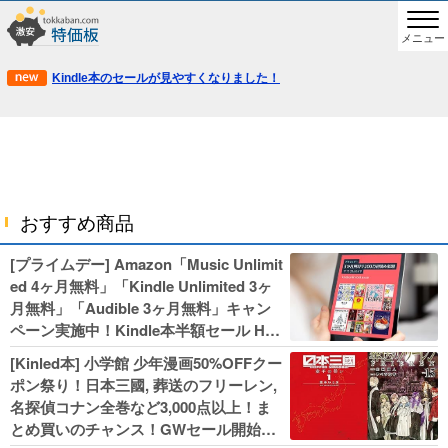
メニュー
Kindle本のセールが見やすくなりました！
おすすめ商品
[プライムデー] Amazon「Music Unlimit
ed 4ヶ月無料」「Kindle Unlimited 3ヶ
月無料」「Audible 3ヶ月無料」キャン
ペーン実施中！Kindle本半額セール HU
NTER×HUNTERなど集英社、無職転生,
[Kinled本] 小学館 少年漫画50%OFFクー
幼女戦記などKADOKAWA、キャプテン
ポン祭り！日本三國, 葬送のフリーレン,
翼100円セールも！
名探偵コナン全巻など3,000点以上！ま
とめ買いのチャンス！GWセール開始！