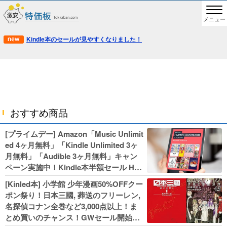
メニュー
Kindle本のセールが見やすくなりました！
おすすめ商品
[プライムデー] Amazon「Music Unlimit
ed 4ヶ月無料」「Kindle Unlimited 3ヶ
月無料」「Audible 3ヶ月無料」キャン
ペーン実施中！Kindle本半額セール HU
NTER×HUNTERなど集英社、無職転生,
[Kinled本] 小学館 少年漫画50%OFFクー
幼女戦記などKADOKAWA、キャプテン
ポン祭り！日本三國, 葬送のフリーレン,
翼100円セールも！
名探偵コナン全巻など3,000点以上！ま
とめ買いのチャンス！GWセール開始！