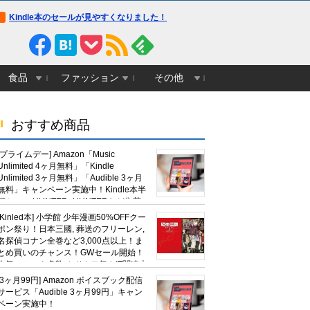
Kindle本のセールが見やすくなりました！
食品
ファッション
その他
おすすめ商品
[プライムデー] Amazon「Music
Unlimited 4ヶ月無料」「Kindle
Unlimited 3ヶ月無料」「Audible 3ヶ月
無料」キャンペーン実施中！Kindle本半
額セール HUNTER×HUNTERなど集英
社、無職転生,幼女戦記など
[Kinled本] 小学館 少年漫画50%OFFクー
KADOKAWA、キャプテン翼100円セー
ポン祭り！日本三國, 葬送のフリーレン,
ルも！
名探偵コナン全巻など3,000点以上！ま
とめ買いのチャンス！GWセール開始！
人気コミック多数 カドカワ祭やIT関連本
がセールに！
[3ヶ月99円] Amazon ボイスブック配信
サービス「Audible 3ヶ月99円」キャン
ペーン実施中！