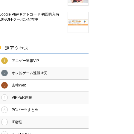
Google Playギフトコード 初回購入時
10%OFFクーポン配布中
逆アクセス
アニゲー速報VIP
1
オレ的ゲーム速報＠刃
2
楽韓Web
3
VIPPER速報
4
PCパーツまとめ
5
IT速報
6