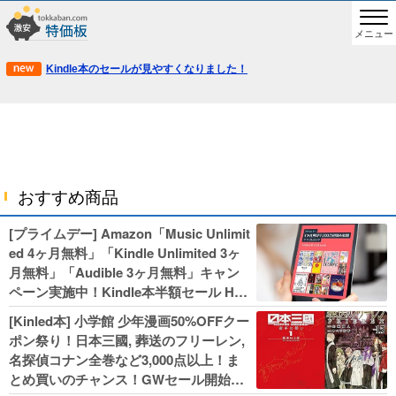
メニュー
Kindle本のセールが見やすくなりました！
おすすめ商品
[プライムデー] Amazon「Music Unlimit
ed 4ヶ月無料」「Kindle Unlimited 3ヶ
月無料」「Audible 3ヶ月無料」キャン
ペーン実施中！Kindle本半額セール HU
NTER×HUNTERなど集英社、無職転生,
[Kinled本] 小学館 少年漫画50%OFFクー
幼女戦記などKADOKAWA、キャプテン
ポン祭り！日本三國, 葬送のフリーレン,
翼100円セールも！
名探偵コナン全巻など3,000点以上！ま
とめ買いのチャンス！GWセール開始！