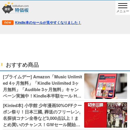
メニュー
Kindle本のセールが見やすくなりました！
おすすめ商品
[プライムデー] Amazon「Music Unlimit
ed 4ヶ月無料」「Kindle Unlimited 3ヶ
月無料」「Audible 3ヶ月無料」キャン
ペーン実施中！Kindle本半額セール HU
NTER×HUNTERなど集英社、無職転生,
[Kinled本] 小学館 少年漫画50%OFFクー
幼女戦記などKADOKAWA、キャプテン
ポン祭り！日本三國, 葬送のフリーレン,
翼100円セールも！
名探偵コナン全巻など3,000点以上！ま
とめ買いのチャンス！GWセール開始！