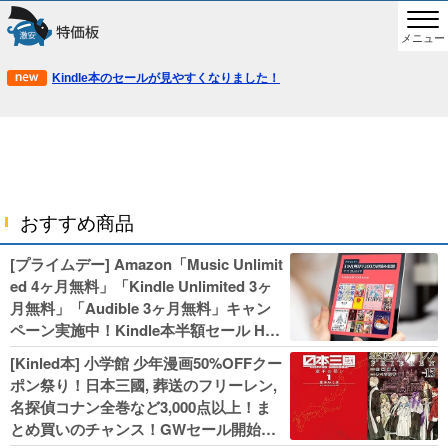
メニュー
Kindle本のセールが見やすくなりました！
おすすめ商品
[プライムデー] Amazon「Music Unlimit
ed 4ヶ月無料」「Kindle Unlimited 3ヶ
月無料」「Audible 3ヶ月無料」キャン
ペーン実施中！Kindle本半額セール HU
NTER×HUNTERなど集英社、無職転生,
[Kinled本] 小学館 少年漫画50%OFFクー
幼女戦記などKADOKAWA、キャプテン
ポン祭り！日本三國, 葬送のフリーレン,
翼100円セールも！
名探偵コナン全巻など3,000点以上！ま
とめ買いのチャンス！GWセール開始！