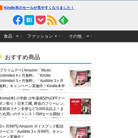
Kindle本のセールが見やすくなりました！
食品
ファッション
その他
おすすめ商品
[プライムデー] Amazon「Music
Unlimited 4ヶ月無料」「Kindle
Unlimited 3ヶ月無料」「Audible 3ヶ月
無料」キャンペーン実施中！Kindle本半
額セール HUNTER×HUNTERなど集英
社、無職転生,幼女戦記など
[Kinled本] 小学館 少年漫画50%OFFクー
KADOKAWA、キャプテン翼100円セー
ポン祭り！日本三國, 葬送のフリーレン,
ルも！
名探偵コナン全巻など3,000点以上！ま
とめ買いのチャンス！GWセール開始！
人気コミック多数 カドカワ祭やIT関連本
がセールに！
[3ヶ月99円] Amazon ボイスブック配信
サービス「Audible 3ヶ月99円」キャン
ペーン実施中！