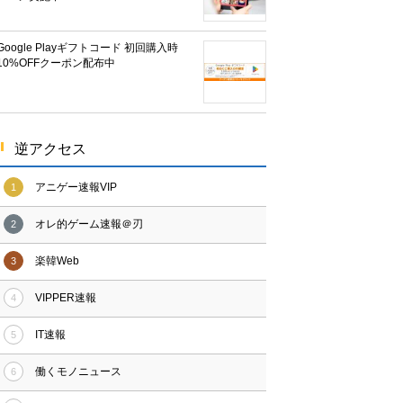
Google Playギフトコード 初回購入時
10%OFFクーポン配布中
逆アクセス
アニゲー速報VIP
1
オレ的ゲーム速報＠刃
2
楽韓Web
3
VIPPER速報
4
IT速報
5
働くモノニュース
6