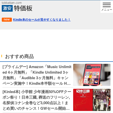
メニュー
Kindle本のセールが見やすくなりました！
おすすめ商品
[プライムデー] Amazon「Music Unlimit
ed 4ヶ月無料」「Kindle Unlimited 3ヶ
月無料」「Audible 3ヶ月無料」キャン
ペーン実施中！Kindle本半額セール HU
NTER×HUNTERなど集英社、無職転生,
[Kinled本] 小学館 少年漫画50%OFFクー
幼女戦記などKADOKAWA、キャプテン
ポン祭り！日本三國, 葬送のフリーレン,
翼100円セールも！
名探偵コナン全巻など3,000点以上！ま
とめ買いのチャンス！GWセール開始！