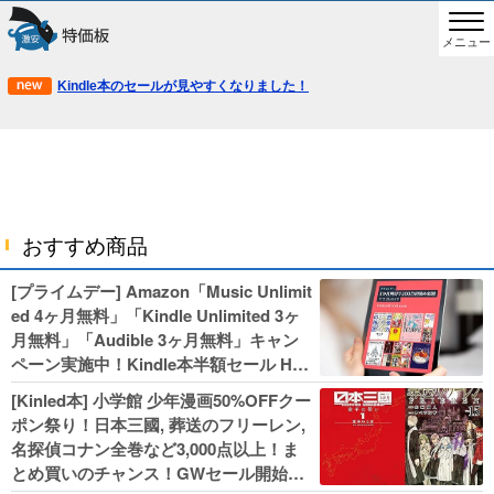
メニュー
Kindle本のセールが見やすくなりました！
おすすめ商品
[プライムデー] Amazon「Music Unlimit
ed 4ヶ月無料」「Kindle Unlimited 3ヶ
月無料」「Audible 3ヶ月無料」キャン
ペーン実施中！Kindle本半額セール HU
NTER×HUNTERなど集英社、無職転生,
[Kinled本] 小学館 少年漫画50%OFFクー
幼女戦記などKADOKAWA、キャプテン
ポン祭り！日本三國, 葬送のフリーレン,
翼100円セールも！
名探偵コナン全巻など3,000点以上！ま
とめ買いのチャンス！GWセール開始！