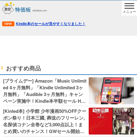
メニュー
Kindle本のセールが見やすくなりました！
おすすめ商品
[プライムデー] Amazon「Music Unlimit
ed 4ヶ月無料」「Kindle Unlimited 3ヶ
月無料」「Audible 3ヶ月無料」キャン
ペーン実施中！Kindle本半額セール HU
NTER×HUNTERなど集英社、無職転生,
[Kinled本] 小学館 少年漫画50%OFFクー
幼女戦記などKADOKAWA、キャプテン
ポン祭り！日本三國, 葬送のフリーレン,
翼100円セールも！
名探偵コナン全巻など3,000点以上！ま
とめ買いのチャンス！GWセール開始！