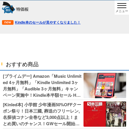
メニュー
Kindle本のセールが見やすくなりました！
おすすめ商品
[プライムデー] Amazon「Music Unlimit
ed 4ヶ月無料」「Kindle Unlimited 3ヶ
月無料」「Audible 3ヶ月無料」キャン
ペーン実施中！Kindle本半額セール HU
NTER×HUNTERなど集英社、無職転生,
[Kinled本] 小学館 少年漫画50%OFFクー
幼女戦記などKADOKAWA、キャプテン
ポン祭り！日本三國, 葬送のフリーレン,
翼100円セールも！
名探偵コナン全巻など3,000点以上！ま
とめ買いのチャンス！GWセール開始！