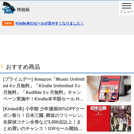
メニュー
Kindle本のセールが見やすくなりました！
おすすめ商品
[プライムデー] Amazon「Music Unlimit
ed 4ヶ月無料」「Kindle Unlimited 3ヶ
月無料」「Audible 3ヶ月無料」キャン
ペーン実施中！Kindle本半額セール HU
NTER×HUNTERなど集英社、無職転生,
[Kinled本] 小学館 少年漫画50%OFFクー
幼女戦記などKADOKAWA、キャプテン
ポン祭り！日本三國, 葬送のフリーレン,
翼100円セールも！
名探偵コナン全巻など3,000点以上！ま
とめ買いのチャンス！GWセール開始！