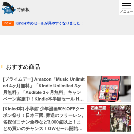
メニュー
Kindle本のセールが見やすくなりました！
おすすめ商品
[プライムデー] Amazon「Music Unlimit
ed 4ヶ月無料」「Kindle Unlimited 3ヶ
月無料」「Audible 3ヶ月無料」キャン
ペーン実施中！Kindle本半額セール HU
NTER×HUNTERなど集英社、無職転生,
[Kinled本] 小学館 少年漫画50%OFFクー
幼女戦記などKADOKAWA、キャプテン
ポン祭り！日本三國, 葬送のフリーレン,
翼100円セールも！
名探偵コナン全巻など3,000点以上！ま
とめ買いのチャンス！GWセール開始！