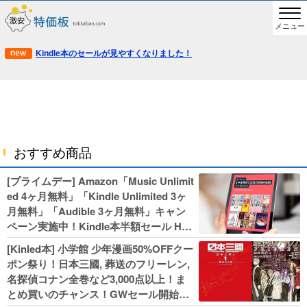
メニュー
Kindle本のセールが見やすくなりました！
おすすめ商品
[プライムデー] Amazon「Music Unlimit
ed 4ヶ月無料」「Kindle Unlimited 3ヶ
月無料」「Audible 3ヶ月無料」キャン
ペーン実施中！Kindle本半額セール HU
NTER×HUNTERなど集英社、無職転生,
[Kinled本] 小学館 少年漫画50%OFFクー
幼女戦記などKADOKAWA、キャプテン
ポン祭り！日本三國, 葬送のフリーレン,
翼100円セールも！
名探偵コナン全巻など3,000点以上！ま
とめ買いのチャンス！GWセール開始！