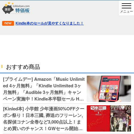
メニュー
Kindle本のセールが見やすくなりました！
おすすめ商品
[プライムデー] Amazon「Music Unlimit
ed 4ヶ月無料」「Kindle Unlimited 3ヶ
月無料」「Audible 3ヶ月無料」キャン
ペーン実施中！Kindle本半額セール HU
NTER×HUNTERなど集英社、無職転生,
[Kinled本] 小学館 少年漫画50%OFFクー
幼女戦記などKADOKAWA、キャプテン
ポン祭り！日本三國, 葬送のフリーレン,
翼100円セールも！
名探偵コナン全巻など3,000点以上！ま
とめ買いのチャンス！GWセール開始！