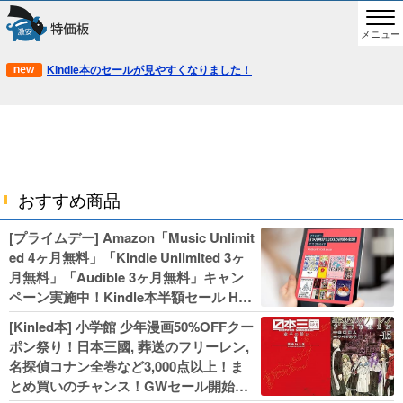
メニュー
Kindle本のセールが見やすくなりました！
おすすめ商品
[プライムデー] Amazon「Music Unlimit
ed 4ヶ月無料」「Kindle Unlimited 3ヶ
月無料」「Audible 3ヶ月無料」キャン
ペーン実施中！Kindle本半額セール HU
NTER×HUNTERなど集英社、無職転生,
[Kinled本] 小学館 少年漫画50%OFFクー
幼女戦記などKADOKAWA、キャプテン
ポン祭り！日本三國, 葬送のフリーレン,
翼100円セールも！
名探偵コナン全巻など3,000点以上！ま
とめ買いのチャンス！GWセール開始！