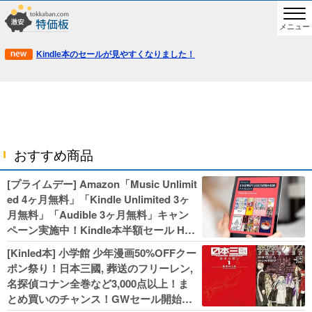
メニュー
Kindle本のセールが見やすくなりました！
おすすめ商品
[プライムデー] Amazon「Music Unlimit
ed 4ヶ月無料」「Kindle Unlimited 3ヶ
月無料」「Audible 3ヶ月無料」キャン
ペーン実施中！Kindle本半額セール HU
NTER×HUNTERなど集英社、無職転生,
[Kinled本] 小学館 少年漫画50%OFFクー
幼女戦記などKADOKAWA、キャプテン
ポン祭り！日本三國, 葬送のフリーレン,
翼100円セールも！
名探偵コナン全巻など3,000点以上！ま
とめ買いのチャンス！GWセール開始！