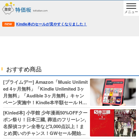
メニュー
Kindle本のセールが見やすくなりました！
おすすめ商品
[プライムデー] Amazon「Music Unlimit
ed 4ヶ月無料」「Kindle Unlimited 3ヶ
月無料」「Audible 3ヶ月無料」キャン
ペーン実施中！Kindle本半額セール HU
NTER×HUNTERなど集英社、無職転生,
[Kinled本] 小学館 少年漫画50%OFFクー
幼女戦記などKADOKAWA、キャプテン
ポン祭り！日本三國, 葬送のフリーレン,
翼100円セールも！
名探偵コナン全巻など3,000点以上！ま
とめ買いのチャンス！GWセール開始！