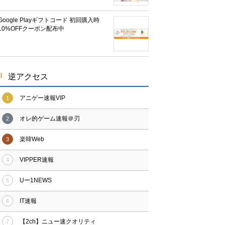
Google Playギフトコード 初回購入時
10%OFFクーポン配布中
逆アクセス
アニゲー速報VIP
1
オレ的ゲーム速報＠刃
2
楽韓Web
3
VIPPER速報
4
Uー1NEWS
5
IT速報
6
【2ch】ニュー速クオリティ
7