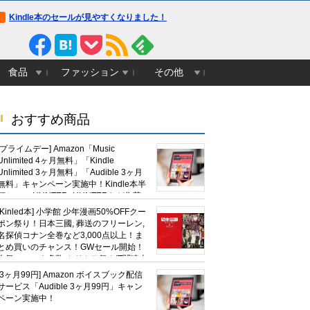
Kindle本のセールが見やすくなりました！
食品
ファッション
その他
おすすめ商品
[プライムデー] Amazon「Music
Unlimited 4ヶ月無料」「Kindle
Unlimited 3ヶ月無料」「Audible 3ヶ月
無料」キャンペーン実施中！Kindle本半
額セール HUNTER×HUNTERなど集英
社、無職転生,幼女戦記など
[Kinled本] 小学館 少年漫画50%OFFクー
KADOKAWA、キャプテン翼100円セー
ポン祭り！日本三國, 葬送のフリーレン,
ルも！
名探偵コナン全巻など3,000点以上！ま
とめ買いのチャンス！GWセール開始！
人気コミック多数 カドカワ祭やIT関連本
がセールに！
[3ヶ月99円] Amazon ボイスブック配信
サービス「Audible 3ヶ月99円」キャン
ペーン実施中！