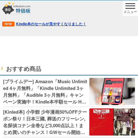
メニュー
Kindle本のセールが見やすくなりました！
おすすめ商品
[プライムデー] Amazon「Music Unlimit
ed 4ヶ月無料」「Kindle Unlimited 3ヶ
月無料」「Audible 3ヶ月無料」キャン
ペーン実施中！Kindle本半額セール HU
NTER×HUNTERなど集英社、無職転生,
[Kinled本] 小学館 少年漫画50%OFFクー
幼女戦記などKADOKAWA、キャプテン
ポン祭り！日本三國, 葬送のフリーレン,
翼100円セールも！
名探偵コナン全巻など3,000点以上！ま
とめ買いのチャンス！GWセール開始！