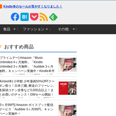
Kindle本のセールが見やすくなりました！
食品
ファッション
その他
おすすめ商品
[プライムデー] Amazon「Music
Unlimited 4ヶ月無料」「Kindle
Unlimited 3ヶ月無料」「Audible 3ヶ月
無料」キャンペーン実施中！Kindle本半
額セール HUNTER×HUNTERなど集英
社、無職転生,幼女戦記など
[Kinled本] 小学館 少年漫画50%OFFクー
KADOKAWA、キャプテン翼100円セー
ポン祭り！日本三國, 葬送のフリーレン,
ルも！
名探偵コナン全巻など3,000点以上！ま
とめ買いのチャンス！GWセール開始！
人気コミック多数 カドカワ祭やIT関連本
がセールに！
[3ヶ月99円] Amazon ボイスブック配信
サービス「Audible 3ヶ月99円」キャン
ペーン実施中！