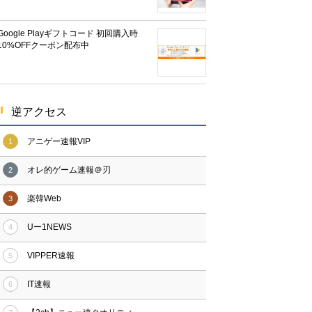
Google Playギフトコード 初回購入時
10%OFFクーポン配布中
逆アクセス
アニゲー速報VIP
1
オレ的ゲーム速報＠刃
2
楽韓Web
3
Uー1NEWS
4
VIPPER速報
5
IT速報
6