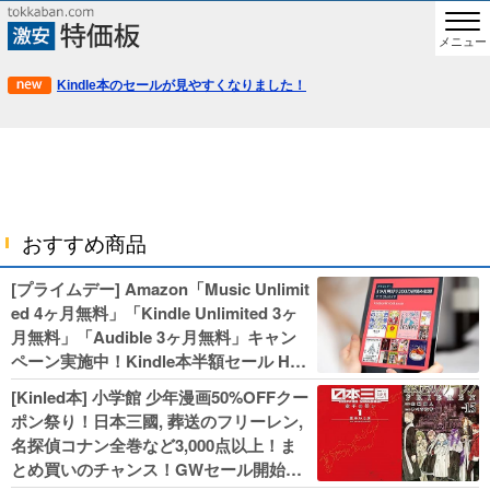
メニュー
Kindle本のセールが見やすくなりました！
おすすめ商品
[プライムデー] Amazon「Music Unlimit
ed 4ヶ月無料」「Kindle Unlimited 3ヶ
月無料」「Audible 3ヶ月無料」キャン
ペーン実施中！Kindle本半額セール HU
NTER×HUNTERなど集英社、無職転生,
[Kinled本] 小学館 少年漫画50%OFFクー
幼女戦記などKADOKAWA、キャプテン
ポン祭り！日本三國, 葬送のフリーレン,
翼100円セールも！
名探偵コナン全巻など3,000点以上！ま
とめ買いのチャンス！GWセール開始！