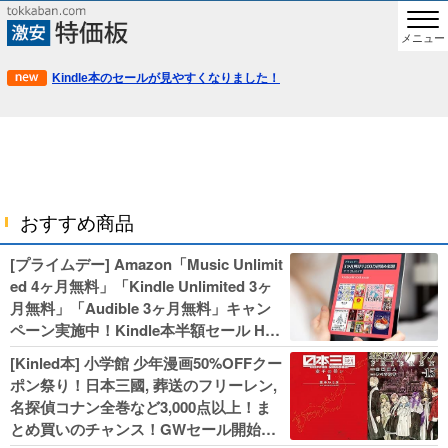
メニュー
Kindle本のセールが見やすくなりました！
おすすめ商品
[プライムデー] Amazon「Music Unlimit
ed 4ヶ月無料」「Kindle Unlimited 3ヶ
月無料」「Audible 3ヶ月無料」キャン
ペーン実施中！Kindle本半額セール HU
NTER×HUNTERなど集英社、無職転生,
[Kinled本] 小学館 少年漫画50%OFFクー
幼女戦記などKADOKAWA、キャプテン
ポン祭り！日本三國, 葬送のフリーレン,
翼100円セールも！
名探偵コナン全巻など3,000点以上！ま
とめ買いのチャンス！GWセール開始！