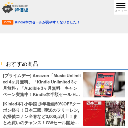
メニュー
Kindle本のセールが見やすくなりました！
おすすめ商品
[プライムデー] Amazon「Music Unlimit
ed 4ヶ月無料」「Kindle Unlimited 3ヶ
月無料」「Audible 3ヶ月無料」キャン
ペーン実施中！Kindle本半額セール HU
NTER×HUNTERなど集英社、無職転生,
[Kinled本] 小学館 少年漫画50%OFFクー
幼女戦記などKADOKAWA、キャプテン
ポン祭り！日本三國, 葬送のフリーレン,
翼100円セールも！
名探偵コナン全巻など3,000点以上！ま
とめ買いのチャンス！GWセール開始！