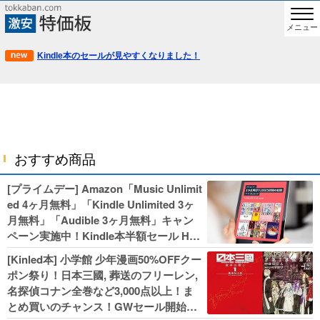
メニュー
Kindle本のセールが見やすくなりました！
おすすめ商品
[プライムデー] Amazon「Music Unlimit
ed 4ヶ月無料」「Kindle Unlimited 3ヶ
月無料」「Audible 3ヶ月無料」キャン
ペーン実施中！Kindle本半額セール HU
NTER×HUNTERなど集英社、無職転生,
[Kinled本] 小学館 少年漫画50%OFFクー
幼女戦記などKADOKAWA、キャプテン
ポン祭り！日本三國, 葬送のフリーレン,
翼100円セールも！
名探偵コナン全巻など3,000点以上！ま
とめ買いのチャンス！GWセール開始！