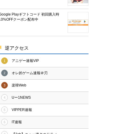
Google Playギフトコード 初回購入時
10%OFFクーポン配布中
逆アクセス
アニゲー速報VIP
1
オレ的ゲーム速報＠刃
2
楽韓Web
3
Uー1NEWS
4
VIPPER速報
5
IT速報
6