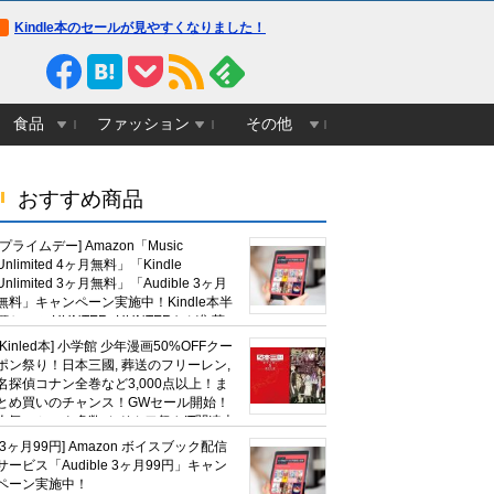
Kindle本のセールが見やすくなりました！
食品
ファッション
その他
おすすめ商品
[プライムデー] Amazon「Music
Unlimited 4ヶ月無料」「Kindle
Unlimited 3ヶ月無料」「Audible 3ヶ月
無料」キャンペーン実施中！Kindle本半
額セール HUNTER×HUNTERなど集英
社、無職転生,幼女戦記など
[Kinled本] 小学館 少年漫画50%OFFクー
KADOKAWA、キャプテン翼100円セー
ポン祭り！日本三國, 葬送のフリーレン,
ルも！
名探偵コナン全巻など3,000点以上！ま
とめ買いのチャンス！GWセール開始！
人気コミック多数 カドカワ祭やIT関連本
がセールに！
[3ヶ月99円] Amazon ボイスブック配信
サービス「Audible 3ヶ月99円」キャン
ペーン実施中！