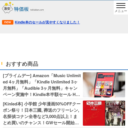
メニュー
Kindle本のセールが見やすくなりました！
おすすめ商品
[プライムデー] Amazon「Music Unlimit
ed 4ヶ月無料」「Kindle Unlimited 3ヶ
月無料」「Audible 3ヶ月無料」キャン
ペーン実施中！Kindle本半額セール HU
NTER×HUNTERなど集英社、無職転生,
[Kinled本] 小学館 少年漫画50%OFFクー
幼女戦記などKADOKAWA、キャプテン
ポン祭り！日本三國, 葬送のフリーレン,
翼100円セールも！
名探偵コナン全巻など3,000点以上！ま
とめ買いのチャンス！GWセール開始！