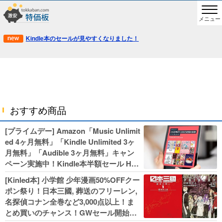
メニュー
Kindle本のセールが見やすくなりました！
おすすめ商品
[プライムデー] Amazon「Music Unlimit
ed 4ヶ月無料」「Kindle Unlimited 3ヶ
月無料」「Audible 3ヶ月無料」キャン
ペーン実施中！Kindle本半額セール HU
NTER×HUNTERなど集英社、無職転生,
[Kinled本] 小学館 少年漫画50%OFFクー
幼女戦記などKADOKAWA、キャプテン
ポン祭り！日本三國, 葬送のフリーレン,
翼100円セールも！
名探偵コナン全巻など3,000点以上！ま
とめ買いのチャンス！GWセール開始！