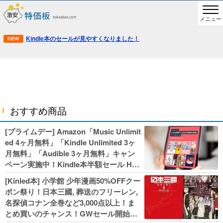
メニュー
Kindle本のセールが見やすくなりました！
おすすめ商品
[プライムデー] Amazon「Music Unlimit
ed 4ヶ月無料」「Kindle Unlimited 3ヶ
月無料」「Audible 3ヶ月無料」キャン
ペーン実施中！Kindle本半額セール HU
NTER×HUNTERなど集英社、無職転生,
[Kinled本] 小学館 少年漫画50%OFFクー
幼女戦記などKADOKAWA、キャプテン
ポン祭り！日本三國, 葬送のフリーレン,
翼100円セールも！
名探偵コナン全巻など3,000点以上！ま
とめ買いのチャンス！GWセール開始！