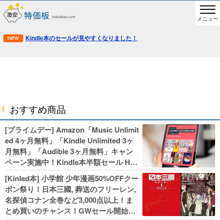
メニュー
Kindle本のセールが見やすくなりました！
おすすめ商品
[プライムデー] Amazon「Music Unlimit
ed 4ヶ月無料」「Kindle Unlimited 3ヶ
月無料」「Audible 3ヶ月無料」キャン
ペーン実施中！Kindle本半額セール HU
NTER×HUNTERなど集英社、無職転生,
[Kinled本] 小学館 少年漫画50%OFFクー
幼女戦記などKADOKAWA、キャプテン
ポン祭り！日本三國, 葬送のフリーレン,
翼100円セールも！
名探偵コナン全巻など3,000点以上！ま
とめ買いのチャンス！GWセール開始！