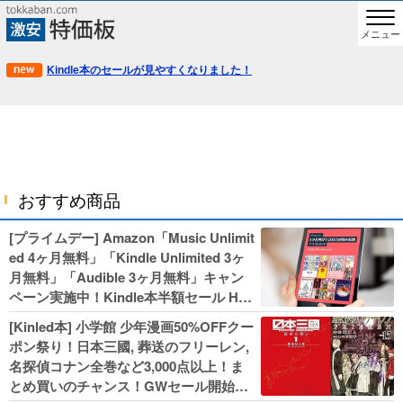
メニュー
Kindle本のセールが見やすくなりました！
おすすめ商品
[プライムデー] Amazon「Music Unlimit
ed 4ヶ月無料」「Kindle Unlimited 3ヶ
月無料」「Audible 3ヶ月無料」キャン
ペーン実施中！Kindle本半額セール HU
NTER×HUNTERなど集英社、無職転生,
[Kinled本] 小学館 少年漫画50%OFFクー
幼女戦記などKADOKAWA、キャプテン
ポン祭り！日本三國, 葬送のフリーレン,
翼100円セールも！
名探偵コナン全巻など3,000点以上！ま
とめ買いのチャンス！GWセール開始！