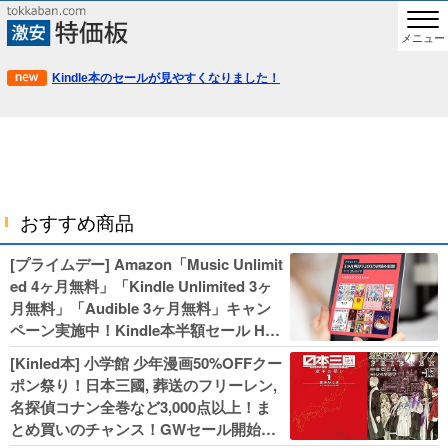
メニュー
Kindle本のセールが見やすくなりました！
おすすめ商品
[プライムデー] Amazon「Music Unlimit
ed 4ヶ月無料」「Kindle Unlimited 3ヶ
月無料」「Audible 3ヶ月無料」キャン
ペーン実施中！Kindle本半額セール HU
NTER×HUNTERなど集英社、無職転生,
[Kinled本] 小学館 少年漫画50%OFFクー
幼女戦記などKADOKAWA、キャプテン
ポン祭り！日本三國, 葬送のフリーレン,
翼100円セールも！
名探偵コナン全巻など3,000点以上！ま
とめ買いのチャンス！GWセール開始！