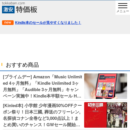
メニュー
Kindle本のセールが見やすくなりました！
おすすめ商品
[プライムデー] Amazon「Music Unlimit
ed 4ヶ月無料」「Kindle Unlimited 3ヶ
月無料」「Audible 3ヶ月無料」キャン
ペーン実施中！Kindle本半額セール HU
NTER×HUNTERなど集英社、無職転生,
[Kinled本] 小学館 少年漫画50%OFFクー
幼女戦記などKADOKAWA、キャプテン
ポン祭り！日本三國, 葬送のフリーレン,
翼100円セールも！
名探偵コナン全巻など3,000点以上！ま
とめ買いのチャンス！GWセール開始！