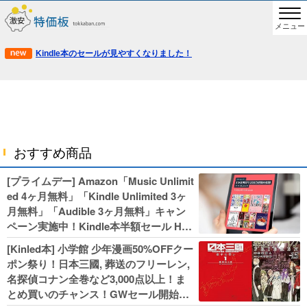
メニュー
Kindle本のセールが見やすくなりました！
おすすめ商品
[プライムデー] Amazon「Music Unlimit
ed 4ヶ月無料」「Kindle Unlimited 3ヶ
月無料」「Audible 3ヶ月無料」キャン
ペーン実施中！Kindle本半額セール HU
NTER×HUNTERなど集英社、無職転生,
[Kinled本] 小学館 少年漫画50%OFFクー
幼女戦記などKADOKAWA、キャプテン
ポン祭り！日本三國, 葬送のフリーレン,
翼100円セールも！
名探偵コナン全巻など3,000点以上！ま
とめ買いのチャンス！GWセール開始！