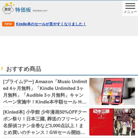
メニュー
Kindle本のセールが見やすくなりました！
おすすめ商品
[プライムデー] Amazon「Music Unlimit
ed 4ヶ月無料」「Kindle Unlimited 3ヶ
月無料」「Audible 3ヶ月無料」キャン
ペーン実施中！Kindle本半額セール HU
NTER×HUNTERなど集英社、無職転生,
[Kinled本] 小学館 少年漫画50%OFFクー
幼女戦記などKADOKAWA、キャプテン
ポン祭り！日本三國, 葬送のフリーレン,
翼100円セールも！
名探偵コナン全巻など3,000点以上！ま
とめ買いのチャンス！GWセール開始！