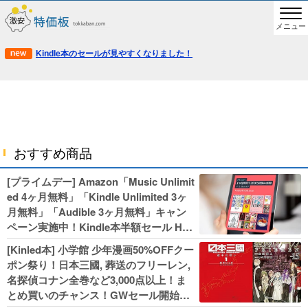
メニュー
Kindle本のセールが見やすくなりました！
おすすめ商品
[プライムデー] Amazon「Music Unlimit
ed 4ヶ月無料」「Kindle Unlimited 3ヶ
月無料」「Audible 3ヶ月無料」キャン
ペーン実施中！Kindle本半額セール HU
NTER×HUNTERなど集英社、無職転生,
[Kinled本] 小学館 少年漫画50%OFFクー
幼女戦記などKADOKAWA、キャプテン
ポン祭り！日本三國, 葬送のフリーレン,
翼100円セールも！
名探偵コナン全巻など3,000点以上！ま
とめ買いのチャンス！GWセール開始！